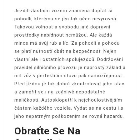
Jezdit vlastním vozem znamená dopřát si
pohodlí, kterému se jen tak něco nevyrovná.
Takovou volnost a svobodu jiné dopravní
prostředky nabídnout nemůžou. Ale každá
mince má svůj rub a líc. Za pohodlí a pohodu
se platí nutností dbát na bezpečnost. Nejen
vlastní ale i ostatních spolujezdců. Dodržování
pravidel silničního provozu je naprostý základ a
mít vůz v perfektním stavu pak samozřejmost.
Před jízdou je tak dobré zkontrolovat jeho stav
a zaměřit se i na zdánlivě nepodstatné
maličkosti.
Autosklo
patří k nejchoulostivějším
částem každého vozidla. Vydat se na cestu i s
jeho nepatrným poškozením se rovná hazardu.
Obraťte Se Na