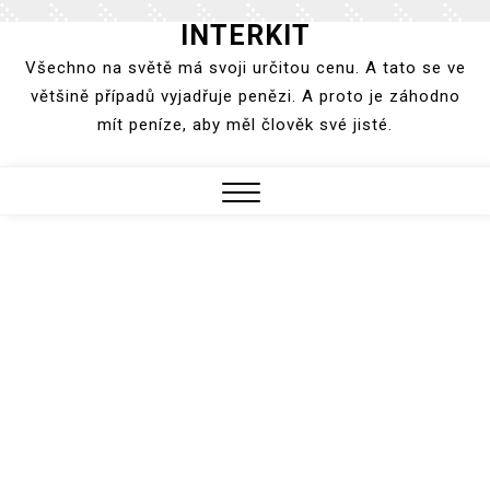
INTERKIT
Skip
to
Všechno na světě má svoji určitou cenu. A tato se ve
content
většině případů vyjadřuje penězi. A proto je záhodno
mít peníze, aby měl člověk své jisté.
Close
Menu