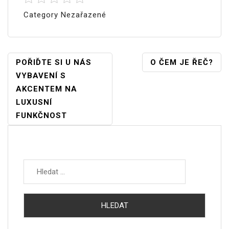
Category Nezařazené
Navigace
POŘIĎTE SI U NÁS
O ČEM JE ŘEČ?
VYBAVENÍ S
Pro
AKCENTEM NA
Příspěvek
LUXUSNÍ
FUNKČNOST
Vyhledávání