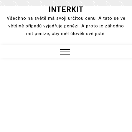
INTERKIT
Skip
to
Všechno na světě má svoji určitou cenu. A tato se ve
content
většině případů vyjadřuje penězi. A proto je záhodno
mít peníze, aby měl člověk své jisté.
Close
Menu