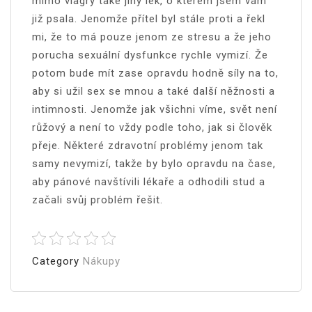
mimo viagry také jiný lék, o kterém jsem vám
již psala. Jenomže přítel byl stále proti a řekl
mi, že to má pouze jenom ze stresu a že jeho
porucha sexuální dysfunkce rychle vymizí. Že
potom bude mít zase opravdu hodně síly na to,
aby si užil sex se mnou a také další něžnosti a
intimnosti. Jenomže jak všichni víme, svět není
růžový a není to vždy podle toho, jak si člověk
přeje. Některé zdravotní problémy jenom tak
samy nevymizí, takže by bylo opravdu na čase,
aby pánové navštívili lékaře a odhodili stud a
začali svůj problém řešit.
Category
Nákupy