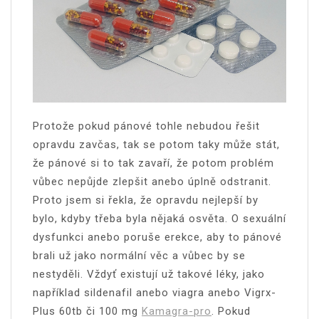
Protože pokud pánové tohle nebudou řešit
opravdu zavčas, tak se potom taky může stát,
že pánové si to tak zavaří, že potom problém
vůbec nepůjde zlepšit anebo úplně odstranit.
Proto jsem si řekla, že opravdu nejlepší by
bylo, kdyby třeba byla nějaká osvěta. O sexuální
dysfunkci anebo poruše erekce, aby to pánové
brali už jako normální věc a vůbec by se
nestyděli. Vždyť existují už takové léky, jako
například sildenafil anebo viagra anebo Vigrx-
Plus 60tb či 100 mg
Kamagra-pro
. Pokud