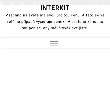
INTERKIT
Skip
to
Všechno na světě má svoji určitou cenu. A tato se ve
content
většině případů vyjadřuje penězi. A proto je záhodno
mít peníze, aby měl člověk své jisté.
Close
Menu