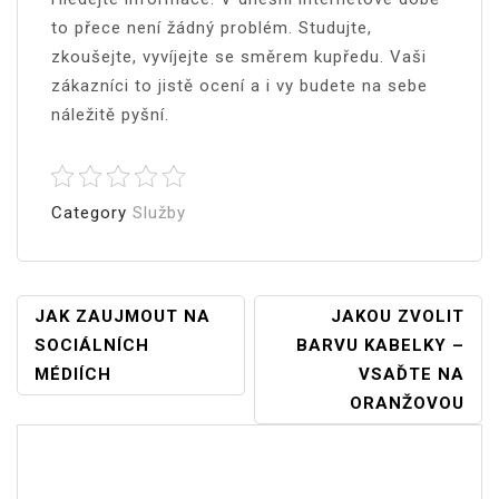
to přece není žádný problém. Studujte,
zkoušejte, vyvíjejte se směrem kupředu. Vaši
zákazníci to jistě ocení a i vy budete na sebe
náležitě pyšní.
Category
Služby
Navigace
JAK ZAUJMOUT NA
JAKOU ZVOLIT
SOCIÁLNÍCH
BARVU KABELKY –
Pro
MÉDIÍCH
VSAĎTE NA
Příspěvek
ORANŽOVOU
Vyhledávání