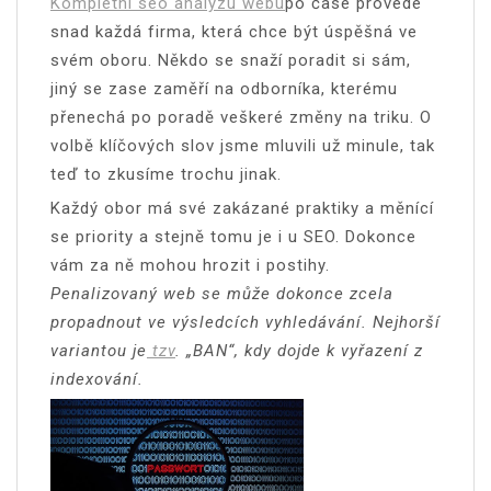
Kompletní seo analýzu webu
po čase provede
snad každá firma, která chce být úspěšná ve
svém oboru. Někdo se snaží poradit si sám,
jiný se zase zaměří na odborníka, kterému
přenechá po poradě veškeré změny na triku. O
volbě klíčových slov jsme mluvili už minule, tak
teď to zkusíme trochu jinak.
Každý obor má své zakázané praktiky a měnící
se priority a stejně tomu je i u SEO. Dokonce
vám za ně mohou hrozit i postihy.
Penalizovaný web se může dokonce zcela
propadnout ve výsledcích vyhledávání. Nejhorší
variantou je
tzv
. „BAN“, kdy dojde k vyřazení z
indexování.