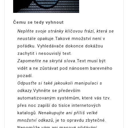
Čemu se tedy vyhnout
Neplňte svoje stránky klíčovou frází, která se
neustále opakuje.
Takové množství není v
pořádku. Vyhledávače dokonce dokážou
zachytit i nesouvislý text.
Zapomeňte na skrytá slova.
Text musí být
vidět a ne zůstávat pod nánosem barevného
pozadí.
Odpusťte si také jakoukoli manipulaci s
odkazy.
Vyhněte se především
automatizovaným systémům, které vás tzv.
přes noc zapíší do tisíce internetových
katalogů.
Nenakupujte ani příliš velké
množství odkazů
, je to opravdu zbytečné.
Nepomůže vám ani masové přidávání