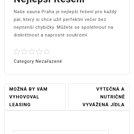
Naše sauna Praha je nejlepší řešení pro každý
pár, který si chce užít perfektní večer bez
nejmenší chybičky. Můžete se spolehnout na
diskrétnost a naprosté soukromí.
Category Nezařazené
Navigace
MOŽNÁ BY VÁM
VÝTEČNÁ A
VYHOVOVAL
NUTRIČNĚ
Pro
LEASING
VYVÁŽENÁ JÍDLA
Příspěvek
Vyhledávání