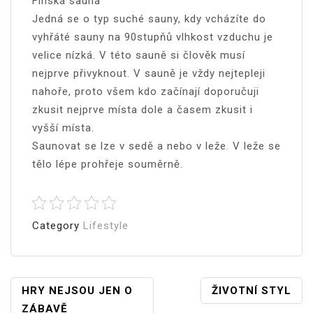
Finská sauna
Jedná se o typ suché sauny, kdy vcházíte do
vyhřáté sauny na 90stupňů vlhkost vzduchu je
velice nízká. V této sauně si člověk musí
nejprve přivyknout. V sauně je vždy nejtepleji
nahoře, proto všem kdo začínají doporučuji
zkusit nejprve místa dole a časem zkusit i
vyšší místa.
Saunovat se lze v sedě a nebo v leže. V leže se
tělo lépe prohřeje souměrně.
Category
Lifestyle
Navigace
HRY NEJSOU JEN O
ŽIVOTNÍ STYL
ZÁBAVĚ