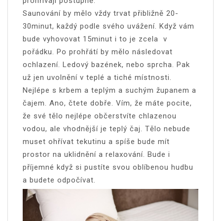
prohřívají postupně.
Saunování by mělo vždy trvat přibližně 20-
30minut, každý podle svého uvážení. Když vám
bude vyhovovat 15minut i to je zcela v
pořádku. Po prohřátí by mělo následovat
ochlazení. Ledový bazének, nebo sprcha. Pak
už jen uvolnění v teplé a tiché místnosti.
Nejlépe s krbem a teplým a suchým županem a
čajem. Ano, čtete dobře. Vím, že máte pocite,
že své tělo nejlépe občerstvíte chlazenou
vodou, ale vhodnější je teplý čaj. Tělo nebude
muset ohřívat tekutinu a spíše bude mít
prostor na uklidnění a relaxování. Bude i
příjemné když si pustíte svou oblíbenou hudbu
a budete odpočívat.