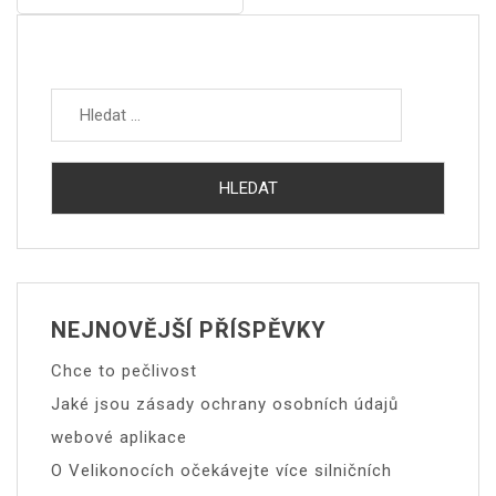
Pro
Příspěvek
Vyhledávání
NEJNOVĚJŠÍ PŘÍSPĚVKY
Chce to pečlivost
Jaké jsou zásady ochrany osobních údajů
webové aplikace
O Velikonocích očekávejte více silničních