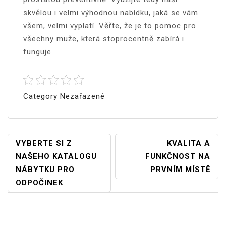
skvělou i velmi výhodnou nabídku, jaká se vám
všem, velmi vyplatí. Věřte, že je to pomoc pro
všechny muže, která stoprocentně zabírá i
funguje.
Category Nezařazené
Navigace
VYBERTE SI Z
KVALITA A
NAŠEHO KATALOGU
FUNKČNOST NA
Pro
NÁBYTKU PRO
PRVNÍM MÍSTĚ
Příspěvek
ODPOČINEK
Vyhledávání