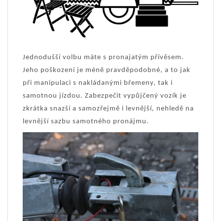
Jednodušší volbu máte s pronajatým přívěsem.
Jeho poškození je méně pravděpodobné, a to jak
při manipulaci s nakládanými břemeny, tak i
samotnou jízdou. Zabezpečit vypůjčený vozík je
zkrátka snazší a samozřejmě i levnější, nehledě na
levnější sazbu samotného pronájmu.