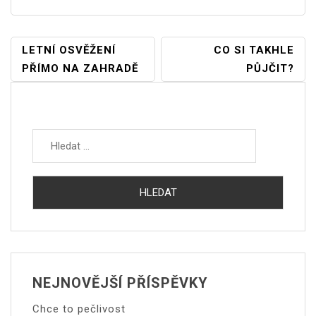
Navigace
LETNÍ OSVĚŽENÍ
CO SI TAKHLE
PŘÍMO NA ZAHRADĚ
PŮJČIT?
Pro
Příspěvek
Vyhledávání
NEJNOVĚJŠÍ PŘÍSPĚVKY
Chce to pečlivost