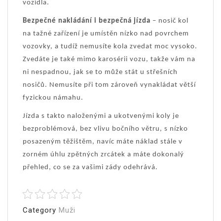
vozidla.
Bezpečné nakládání i bezpečná jízda
– nosič kol
na tažné zařízení je umístěn nízko nad povrchem
vozovky, a tudíž nemusíte kola zvedat moc vysoko.
Zvedáte je také mimo karosérii vozu, takže vám na
ni nespadnou, jak se to může stát u střešních
nosičů. Nemusíte při tom zároveň vynakládat větší
fyzickou námahu.
Jízda s takto naloženými a ukotvenými koly je
bezproblémová, bez vlivu bočního větru, s nízko
posazeným těžištěm, navíc máte náklad stále v
zorném úhlu zpětných zrcátek a máte dokonalý
přehled, co se za vašimi zády odehrává.
Category
Muži