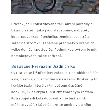
Přívěsy jsou konstruované tak, aby si poradily s
běžnou zátěží, jako jsou stavebniny, nábytek,
koberce, zahradní technika, zemina, substráty,
sazenice stromků, zabalené předměty v krabicích i
velké domácí spotřebiče. Podmínkou ovšem je mít
homologované tažné zařízení.
Bezpečné Převážení Jízdních Kol
Cyklistika se již před lety zařadila k nejoblíbenějším
a nejmasovějším sportům v naší zemi. Prokazují to
i cyklostezky, které svým počtem úspěšně
konkurují klasickým turisticky značeným cestám.
Potřebujete-li kola dopravit k některé z nich,
můžete využít služeb železnice anebo vlastního