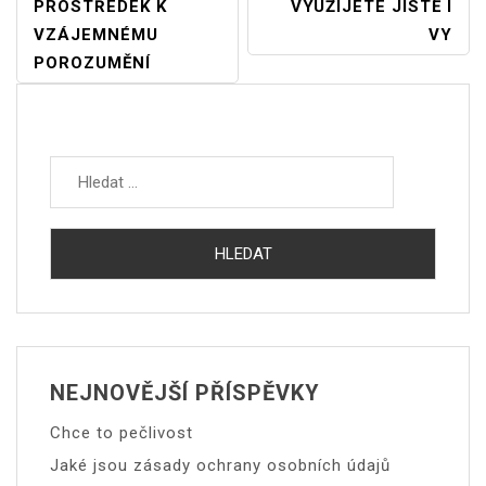
PROSTŘEDEK K
VYUŽIJETE JISTĚ I
Pro
VZÁJEMNÉMU
VY
Příspěvek
POROZUMĚNÍ
Vyhledávání
NEJNOVĚJŠÍ PŘÍSPĚVKY
Chce to pečlivost
Jaké jsou zásady ochrany osobních údajů