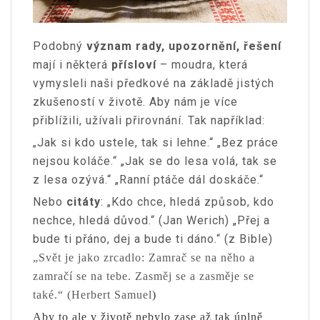
Podobný
význam rady, upozornění, řešení
mají i některá
přísloví
– moudra, která
vymysleli naši předkové na základě jistých
zkušeností v životě. Aby nám je více
přiblížili, užívali přirovnání. Tak například:
Jak si kdo ustele, tak si lehne.“ „Bez práce
„
nejsou koláče.“ „Jak se do lesa volá, tak se
z lesa ozývá.“ „Ranní ptáče dál doskáče.“
Nebo
citáty
: „Kdo chce, hledá způsob, kdo
nechce, hledá důvod.“ (Jan Werich) „Přej a
bude ti přáno, dej a bude ti dáno.“ (z Bible)
„Svět je jako zrcadlo: Zamrač se na něho a
zamračí se na tebe. Zasměj se a zasměje se
také.“ (Herbert Samuel
)
Aby to ale v životě nebylo zase až tak úplně