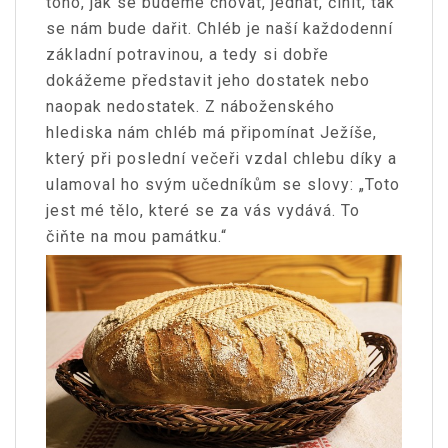
toho, jak se budeme chovat, jednat, činit, tak
se nám bude dařit. Chléb je naší každodenní
základní potravinou, a tedy si dobře
dokážeme představit jeho dostatek nebo
naopak nedostatek. Z náboženského
hlediska nám chléb má připomínat Ježíše,
který při poslední večeři vzdal chlebu díky a
ulamoval ho svým učedníkům se slovy: „Toto
jest mé tělo, které se za vás vydává. To
čiňte na mou památku.“