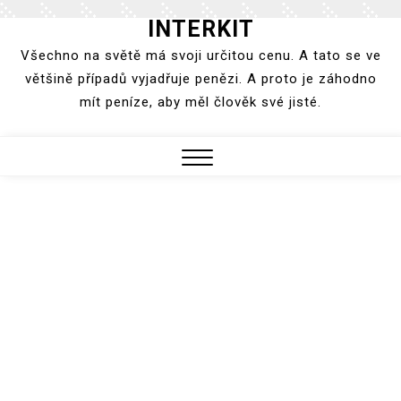
INTERKIT
Skip
to
Všechno na světě má svoji určitou cenu. A tato se ve
content
většině případů vyjadřuje penězi. A proto je záhodno
mít peníze, aby měl člověk své jisté.
Close
Menu