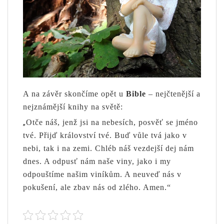
A na závěr skončíme opět u
Bible
– nejčtenější a
nejznámější knihy na světě:
„
Otče náš, jenž jsi na nebesích, posvěť se jméno
tvé. Přijď království tvé. Buď vůle tvá jako v
nebi, tak i na zemi. Chléb náš vezdejší dej nám
dnes. A odpusť nám naše viny, jako i my
odpouštíme našim viníkům. A neuveď nás v
pokušení, ale zbav nás od zlého. Amen.“