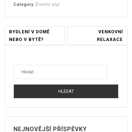
Category
Životní styl
Navigace
BYDLENÍ V DOMĚ
VENKOVNÍ
NEBO V BYTĚ?
RELAXACE
Pro
Příspěvek
Vyhledávání
NEJNOVĚJŠÍ PŘÍSPĚVKY