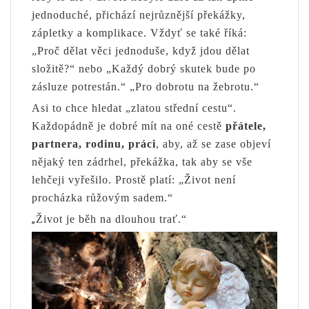
jednoduché, přichází nejrůznější překážky,
zápletky a komplikace. Vždyť se také říká:
„Proč dělat věci jednoduše, když jdou dělat
složitě?“ nebo „Každý dobrý skutek bude po
zásluze potrestán.“ „Pro dobrotu na žebrotu.“
Asi to chce hledat „zlatou střední cestu“.
Každopádně je dobré mít na oné cestě
přátele,
partnera, rodinu, práci
, aby, až se zase objeví
nějaký ten zádrhel, překážka, tak aby se vše
lehčeji vyřešilo. Prostě platí: „Život není
procházka růžovým sadem.“
„
Život je běh na dlouhou trať.“