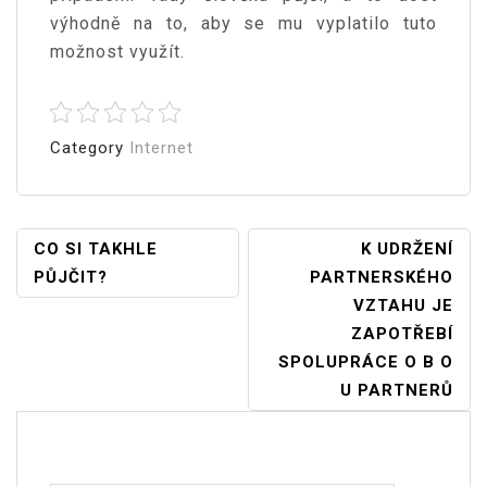
výhodně na to, aby se mu vyplatilo tuto
možnost využít.
Category
Internet
Navigace
CO SI TAKHLE
K UDRŽENÍ
PŮJČIT?
PARTNERSKÉHO
Pro
VZTAHU JE
Příspěvek
ZAPOTŘEBÍ
SPOLUPRÁCE O B O
U PARTNERŮ
Vyhledávání