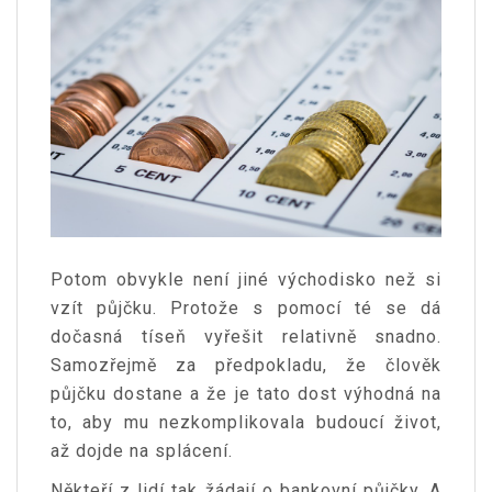
Potom obvykle není jiné východisko než si
vzít půjčku. Protože s pomocí té se dá
dočasná tíseň vyřešit relativně snadno.
Samozřejmě za předpokladu, že člověk
půjčku dostane a že je tato dost výhodná na
to, aby mu nezkomplikovala budoucí život,
až dojde na splácení.
Někteří z lidí tak žádají o bankovní půjčky. A