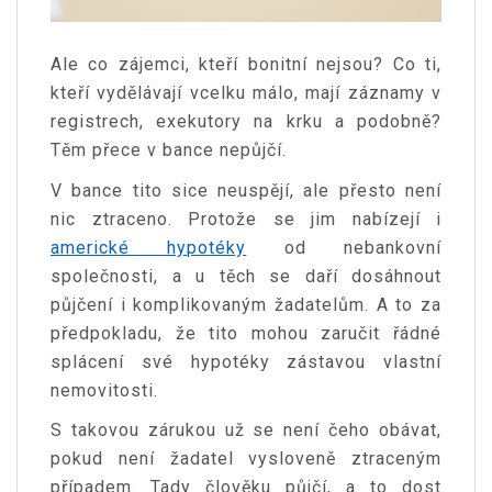
Ale co zájemci, kteří bonitní nejsou? Co ti,
kteří vydělávají vcelku málo, mají záznamy v
registrech, exekutory na krku a podobně?
Těm přece v bance nepůjčí.
V bance tito sice neuspějí, ale přesto není
nic ztraceno. Protože se jim nabízejí i
americké hypotéky
od nebankovní
společnosti, a u těch se daří dosáhnout
půjčení i komplikovaným žadatelům. A to za
předpokladu, že tito mohou zaručit řádné
splácení své hypotéky zástavou vlastní
nemovitosti.
S takovou zárukou už se není čeho obávat,
pokud není žadatel vysloveně ztraceným
případem. Tady člověku půjčí, a to dost