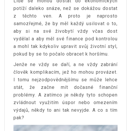
Lidé se mohou dostat do ekonomických
potíží daleko snáze, než se dokážou dostat
z těchto ven. A proto je naprosto
samozřejmé, že by měl každý usilovat o to,
aby si na své živobytí vždy včas dost
vydělal a aby měl své finance pod kontrolou
a mohl tak kdykoliv upravit svůj životní styl,
pokud by se to počalo obracet k horšímu.
Jenže ne vždy se daří, a ne vždy zabrání
člověk komplikacím, jež ho mohou provázet.
I tomu nejzodpovědnějšímu se může lehce
stát, že začne mít dočasné finanční
problémy. A zatímco je někdy tyto schopen
zvládnout využitím úspor nebo omezením
výdajů, někdy to ani tak nevyjde. A co s tím
pak?