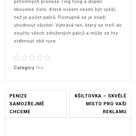
přítomných pronese Ting ťong a doplní
libovolné číslo. Které ovšem nesmí být vyšší,
než je počet palců. Postupně se je snaží
uhodnout všichni. Vyhrává ten, který se trefí do
součtu všech zdvižených palců a může ze hry
stáhnout obě ruce.
Category
Hry
Navigace
PENÍZE
KŠILTOVKA – SKVĚLÉ
SAMOZŘEJMĚ
MÍSTO PRO VAŠI
Pro
CHCEME
REKLAMU
Příspěvek
Vyhledávání