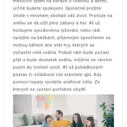
měsících týden na horách s rodinou a dětmi,
určitě budete spokojení. Společně prožité
chvíle v mnohém obohatí váš život. Protože na
sněhu se dá užít plno zábavy a her. Ať už
holdujete sjezdovému lyžování, nebo rádi
vyrážíte na běžkách, příjemným zpestřením se
mohou během dne stát hry, kterých se
zúčastní celá rodina. Pokud vám bude počasí
přát a bude dostatek sněhu, můžete se všichni
pustit do tvoření soch. Ať už pohádkových
postav či zvládnout roli stavitele iglú. Kdy
pomocí lopaty vyrobíte sněhové cihly. Ze
kterých se vystaví potřebné obydlí.