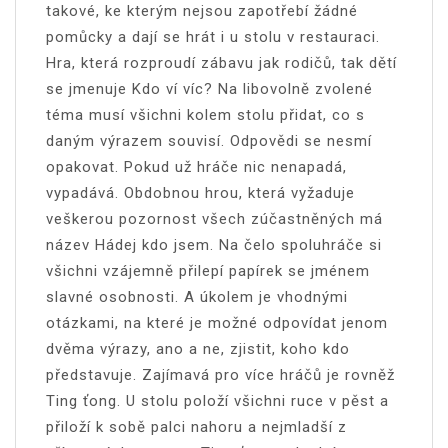
takové, ke kterým nejsou zapotřebí žádné
pomůcky a dají se hrát i u stolu v restauraci.
Hra, která rozproudí zábavu jak rodičů, tak dětí
se jmenuje Kdo ví víc? Na libovolně zvolené
téma musí všichni kolem stolu přidat, co s
daným výrazem souvisí. Odpovědi se nesmí
opakovat. Pokud už hráče nic nenapadá,
vypadává. Obdobnou hrou, která vyžaduje
veškerou pozornost všech zúčastněných má
název Hádej kdo jsem. Na čelo spoluhráče si
všichni vzájemně přilepí papírek se jménem
slavné osobnosti. A úkolem je vhodnými
otázkami, na které je možné odpovídat jenom
dvěma výrazy, ano a ne, zjistit, koho kdo
představuje. Zajímavá pro více hráčů je rovněž
Ting ťong. U stolu položí všichni ruce v pěst a
přiloží k sobě palci nahoru a nejmladší z