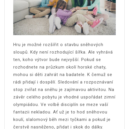
Hru je možné rozšířit o stavbu sněhových
sloupů. Kdy není rozhodující šířka. Ale vyhrává
ten, koho výtvor bude nejvyšší. Pokud se
rozhodnete na průzkum okolí horské chaty,
mohou si děti zahrát na badatele. K čemuž se
rádi přidají i dospělí. Sledování a rozpoznávaní
stop zvířat na sněhu je zajímavou aktivitou. Na
závěr celého pobytu je vhodné uspořádat zimní
olympiádou. Ve volbě disciplín se meze vaší
fantazii nekladou. Ať už je to hod sněhovou
koulí, slalomový běh mezi tyčkami a pokud je
čerstvě nasněženo, přidat i skok do dálky.