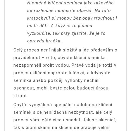
Nicméně klíčení semínek jako takového
se rozhodně nemusíte obávat. Na tuto
kratochvíli si mohou bez obav troufnout i
malé děti. A když si to jednou
vyzkoušíte, tak brzy zjistíte, že je to
opravdu hračka.
Celý proces není nijak složitý a jde především o
pravidelnost – o to, abyste klíčící semínka
nezapomněli prolít vodou. Právě voda je totiž v
procesu klíčení naprosto klíčová, a kdybyste
semínka anebo později výhonky nechali
oschnout, mohli byste celou budoucí úrodu
ztratit.
Chytře vymyšlená speciální nádoba na klíčení
semínek sice není žádná nezbytnost, ale celý
proces vám ještě více usnadní. Jak se sklenicí,
tak s biomiskami na klíčení se pracuje velmi