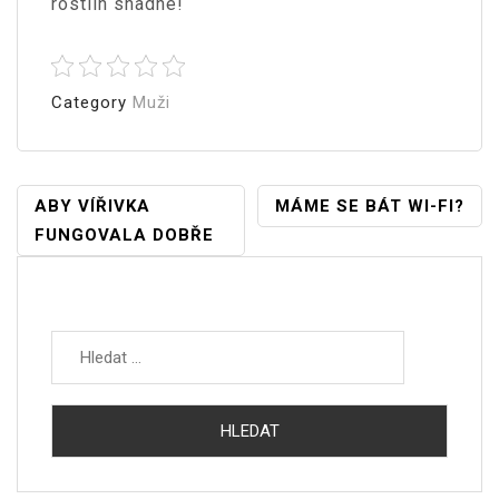
rostlin snadné!
Category
Muži
Navigace
ABY VÍŘIVKA
MÁME SE BÁT WI-FI?
FUNGOVALA DOBŘE
Pro
Příspěvek
Vyhledávání