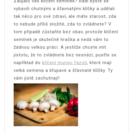
Zaujalo vás klíčení semínek? Rádi byste se
vybavili chutnými a šťavnatými klíčky a udělali
tak něco pro své zdraví, ale máte starost, zda
to nebude příliš složité, zda to zvládnete? V
tom případě zůstaňte bez obav, protože klíčení
semínek je skutečně hračka a nedá vám to
žádnou velkou práci. A jestliže chcete mít
jistotu, že to zvládnete bez nesnází, pusťte se
například do
klíčení mungo fazolí
, které mají
velká semena a křupavé a šťavnaté klíčky. Ty
vám jistě zachutnají!