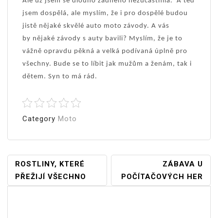
Ale už jsem se dlouho žádného nezúčastnila. A teď
jsem dospělá, ale myslím, že i pro dospělé budou
jistě nějaké skvělé auto moto závody. A vás
by nějaké závody s auty bavili? Myslím, že je to
vážně opravdu pěkná a velká podívaná úplně pro
všechny. Bude se to líbit jak mužům a ženám, tak i
dětem. Syn to má rád.
Category
Moto
Navigace
ROSTLINY, KTERÉ
ZÁBAVA U
PŘEŽIJÍ VŠECHNO
POČÍTAČOVÝCH HER
Pro
Příspěvek
Vyhledávání