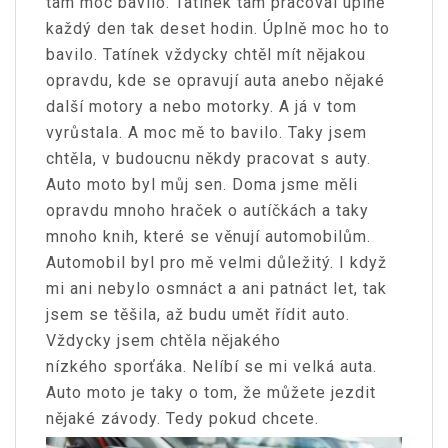
tam moc bavilo. Tatínek tam pracoval úplně
každý den tak deset hodin. Úplně moc ho to
bavilo. Tatínek vždycky chtěl mít nějakou
opravdu, kde se opravují auta anebo nějaké
další motory a nebo motorky. A já v tom
vyrůstala. A moc mě to bavilo. Taky jsem
chtěla, v budoucnu někdy pracovat s auty.
Auto moto byl můj sen. Doma jsme měli
opravdu mnoho hraček o autíčkách a taky
mnoho knih, které se věnují automobilům.
Automobil byl pro mě velmi důležitý. I když
mi ani nebylo osmnáct a ani patnáct let, tak
jsem se těšila, až budu umět řídit auto.
Vždycky jsem chtěla nějakého
nízkého sporťáka. Nelíbí se mi velká auta.
Auto moto je taky o tom, že můžete jezdit
nějaké závody. Tedy pokud chcete.