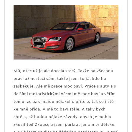
Můj otec už je ale docela starý. Takže na všechnu
práci už nestačí sám, takže jsem to já, kdo ho
zaskakuje. Ale mě práce moc baví. Práce s auty a s
dalšími motoristickými věcmi mě moc baví a věřím
tomu, že až si najdu nějakého přítele, tak se jistě
ke mně přidá. A mě to baví stále. A taky bych
chtěla, až budou nějaké závody, abych je mohla
zkusit teď Zkoušela jsem párkrát jenom ty dětské.