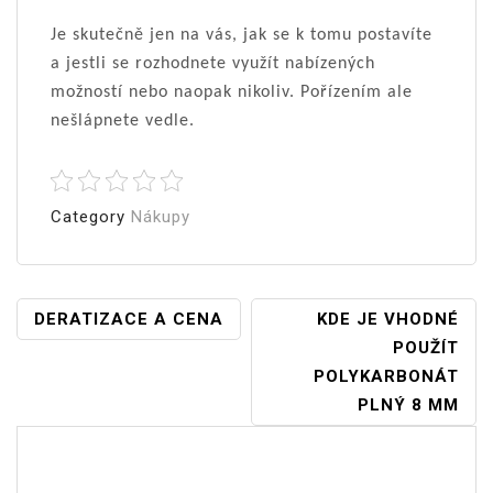
Je skutečně jen na vás, jak se k tomu postavíte
a jestli se rozhodnete využít nabízených
možností nebo naopak nikoliv. Pořízením ale
nešlápnete vedle.
Category
Nákupy
Navigace
DERATIZACE A CENA
KDE JE VHODNÉ
POUŽÍT
Pro
POLYKARBONÁT
Příspěvek
PLNÝ 8 MM
Vyhledávání