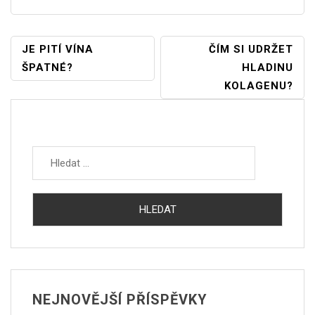
Navigace
JE PITÍ VÍNA
ČÍM SI UDRŽET
ŠPATNÉ?
HLADINU
Pro
KOLAGENU?
Příspěvek
Vyhledávání
NEJNOVĚJŠÍ PŘÍSPĚVKY