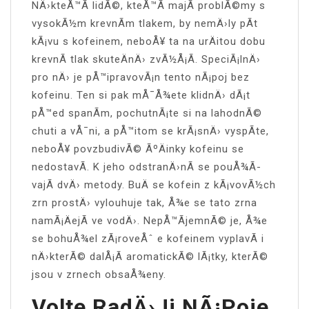
NÄ›kteÅ™Ã­ lidÃ©, kteÅ™Ã­ majÃ­ problÃ©my s
vysokÃ½m krevnÃ­m tlakem, by nemÄ›ly pÃ­t
kÃ¡vu s kofeinem, neboÅ¥ ta na urÄitou dobu
krevnÃ­ tlak skuteÄnÄ› zvÃ½Å¡Ã­. SpeciÃ¡lnÄ›
pro nÄ› je pÅ™ipravovÃ¡n tento nÃ¡poj bez
kofeinu. Ten si pak mÅ¯Å¾ete klidnÄ› dÃ¡t
pÅ™ed spanÃ­m, pochutnÃ¡te si na lahodnÃ©
chuti a vÅ¯ni, a pÅ™itom se krÃ¡snÄ› vyspÃ­te,
neboÅ¥ povzbudivÃ© ÃºÄinky kofeinu se
nedostavÃ­. K jeho odstranÄ›nÃ­ se pouÅ¾Ã­
vajÃ­ dvÄ› metody. BuÄ se kofein z kÃ¡vovÃ½ch
zrn prostÄ› vylouhuje tak, Å¾e se tato zrna
namÃ¡ÄejÃ­ ve vodÄ›. NepÅ™Ã­jemnÃ© je, Å¾e
se bohuÅ¾el zÃ¡roveÅˆ e kofeinem vyplavÃ­ i
nÄ›kterÃ© dalÅ¡Ã­ aromatickÃ© lÃ¡tky, kterÃ©
jsou v zrnech obsaÅ¾eny.
Volte RadÄ›ji NÃ¡poje