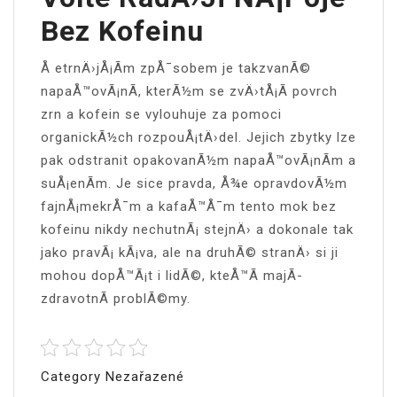
Bez Kofeinu
Å etrnÄ›jÅ¡Ã­m zpÅ¯sobem je takzvanÃ©
napaÅ™ovÃ¡nÃ­, kterÃ½m se zvÄ›tÅ¡Ã­ povrch
zrn a kofein se vylouhuje za pomoci
organickÃ½ch rozpouÅ¡tÄ›del. Jejich zbytky lze
pak odstranit opakovanÃ½m napaÅ™ovÃ¡nÃ­m a
suÅ¡enÃ­m. Je sice pravda, Å¾e opravdovÃ½m
fajnÅ¡mekrÅ¯m a kafaÅ™Å¯m tento mok bez
kofeinu nikdy nechutnÃ¡ stejnÄ› a dokonale tak
jako pravÃ¡
kÃ¡va
, ale na druhÃ© stranÄ› si ji
mohou dopÅ™Ã¡t i lidÃ©, kteÅ™Ã­ majÃ­
zdravotnÃ­ problÃ©my.
Category Nezařazené