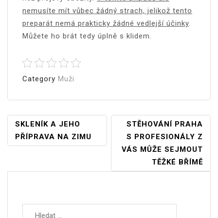
nemusíte mít vůbec žádný strach, jelikož tento
preparát nemá prakticky žádné vedlejší účinky
.
Můžete ho brát tedy úplně s klidem.
Category
Muži
Navigace
SKLENÍK A JEHO
STĚHOVÁNÍ PRAHA
PŘÍPRAVA NA ZIMU
S PROFESIONÁLY Z
Pro
VÁS MŮŽE SEJMOUT
Příspěvek
TĚŽKÉ BŘÍMĚ
Vyhledávání