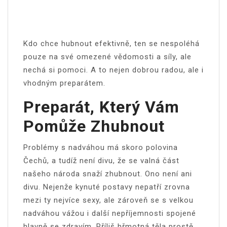
Kdo chce hubnout efektivně, ten se nespoléhá
pouze na své omezené vědomosti a síly, ale
nechá si pomoci. A to nejen dobrou radou, ale i
vhodným preparátem.
Preparát, Který Vám
Pomůže Zhubnout
Problémy s nadváhou má skoro polovina
Čechů, a tudíž není divu, že se valná část
našeho národa snaží zhubnout. Ono není ani
divu. Nejenže kynuté postavy nepatří zrovna
mezi ty nejvíce sexy, ale zároveň se s velkou
nadváhou vážou i další nepříjemnosti spojené
hlavně se zdravím. Příliš hřmotná těla prostě