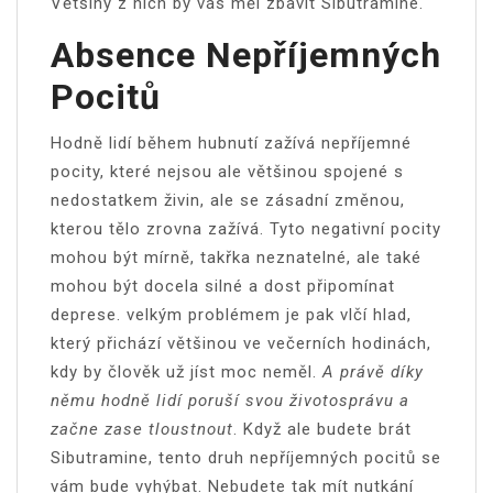
Většiny z nich by vás měl zbavit
Sibutramine
.
Absence Nepříjemných
Pocitů
Hodně lidí během hubnutí zažívá nepříjemné
pocity, které nejsou ale většinou spojené s
nedostatkem živin, ale se zásadní změnou,
kterou tělo zrovna zažívá. Tyto negativní pocity
mohou být mírně, takřka neznatelné, ale také
mohou být docela silné a dost připomínat
deprese. velkým problémem je pak vlčí hlad,
který přichází většinou ve večerních hodinách,
kdy by člověk už jíst moc neměl.
A právě díky
němu hodně lidí poruší svou životosprávu a
začne zase tloustnout
. Když ale budete brát
Sibutramine, tento druh nepříjemných pocitů se
vám bude vyhýbat. Nebudete tak mít nutkání