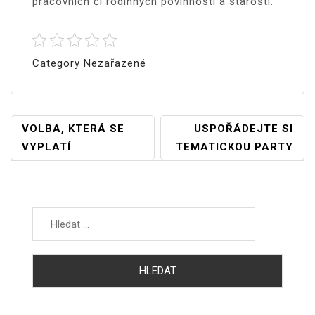
pracovních či rodinných povinností a starostí.
Category Nezařazené
Navigace
VOLBA, KTERÁ SE
USPOŘÁDEJTE SI
VYPLATÍ
TEMATICKOU PARTY
Pro
Příspěvek
Vyhledávání