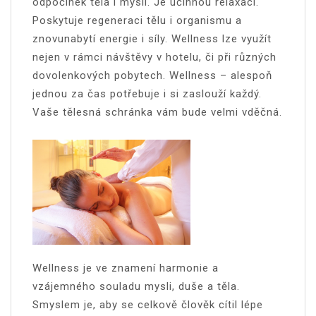
odpočinek těla i mysli. Je účinnou relaxací.
Poskytuje regeneraci tělu i organismu a
znovunabytí energie i síly. Wellness lze využít
nejen v rámci návštěvy v hotelu, či při různých
dovolenkových pobytech. Wellness – alespoň
jednou za čas potřebuje i si zaslouží každý.
Vaše tělesná schránka vám bude velmi vděčná.
Wellness je ve znamení harmonie a
vzájemného souladu mysli, duše a těla.
Smyslem je, aby se celkově člověk cítil lépe