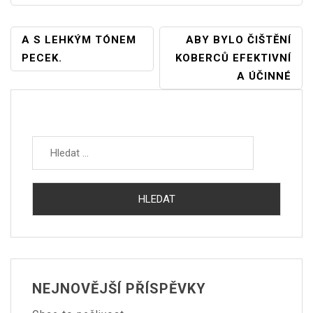
Navigace
A S LEHKÝM TÓNEM
ABY BYLO ČIŠTĚNÍ
PECEK.
KOBERCŮ EFEKTIVNÍ
Pro
A ÚČINNÉ
Příspěvek
Vyhledávání
NEJNOVĚJŠÍ PŘÍSPĚVKY