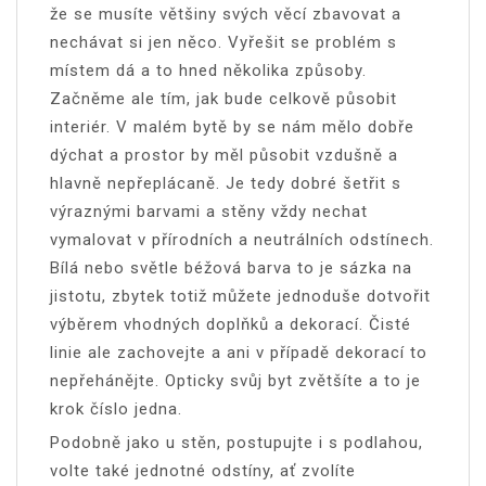
že se musíte většiny svých věcí zbavovat a
nechávat si jen něco. Vyřešit se problém s
místem dá a to hned několika způsoby.
Začněme ale tím, jak bude celkově působit
interiér. V malém bytě by se nám mělo dobře
dýchat a prostor by měl působit vzdušně a
hlavně nepřeplácaně. Je tedy dobré šetřit s
výraznými barvami a stěny vždy nechat
vymalovat v přírodních a neutrálních odstínech.
Bílá nebo světle béžová barva to je sázka na
jistotu, zbytek totiž můžete jednoduše dotvořit
výběrem vhodných doplňků a dekorací. Čisté
linie ale zachovejte a ani v případě dekorací to
nepřehánějte. Opticky svůj byt zvětšíte a to je
krok číslo jedna.
Podobně jako u stěn, postupujte i s podlahou,
volte také jednotné odstíny, ať zvolíte