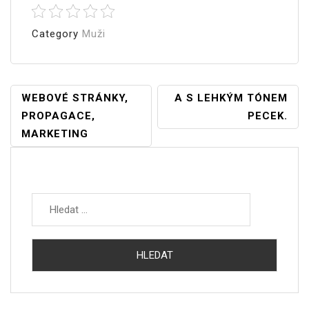
Category
Muži
Navigace
WEBOVÉ STRÁNKY,
A S LEHKÝM TÓNEM
PROPAGACE,
PECEK.
Pro
MARKETING
Příspěvek
Vyhledávání