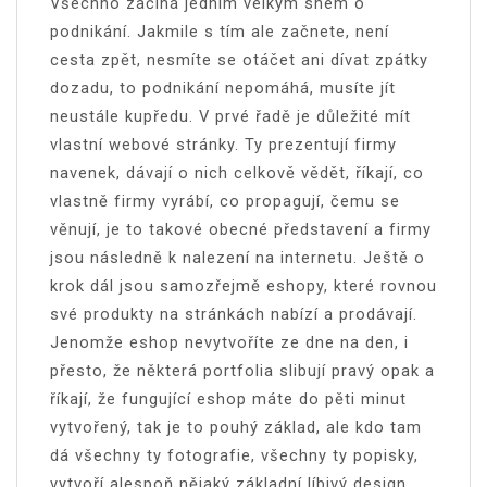
Všechno začíná jedním velkým snem o
podnikání. Jakmile s tím ale začnete, není
cesta zpět, nesmíte se otáčet ani dívat zpátky
dozadu, to podnikání nepomáhá, musíte jít
neustále kupředu. V prvé řadě je důležité mít
vlastní webové stránky. Ty prezentují firmy
navenek, dávají o nich celkově vědět, říkají, co
vlastně firmy vyrábí, co propagují, čemu se
věnují, je to takové obecné představení a firmy
jsou následně k nalezení na internetu. Ještě o
krok dál jsou samozřejmě eshopy, které rovnou
své produkty na stránkách nabízí a prodávají.
Jenomže eshop nevytvoříte ze dne na den, i
přesto, že některá portfolia slibují pravý opak a
říkají, že fungující eshop máte do pěti minut
vytvořený, tak je to pouhý základ, ale kdo tam
dá všechny ty fotografie, všechny ty popisky,
vytvoří alespoň nějaký základní líbivý design,