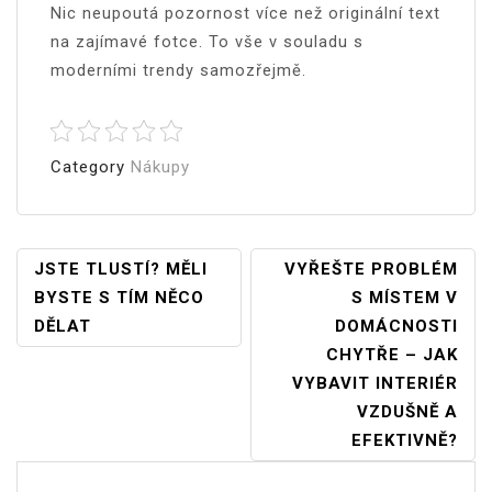
Nic neupoutá pozornost více než originální text
na zajímavé fotce. To vše v souladu s
moderními trendy samozřejmě.
Category
Nákupy
Navigace
JSTE TLUSTÍ? MĚLI
VYŘEŠTE PROBLÉM
BYSTE S TÍM NĚCO
S MÍSTEM V
Pro
DĚLAT
DOMÁCNOSTI
Příspěvek
CHYTŘE – JAK
VYBAVIT INTERIÉR
VZDUŠNĚ A
EFEKTIVNĚ?